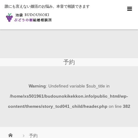
誰にも言えない婚活のお悩み、本音で相談できます
予約
Warning
: Undefined variable $sub_title in
/home/xs501961/budounokikekkon.info/public_html/wp-
content/themes/story_tcd041_child/header.php
on line
382
予約