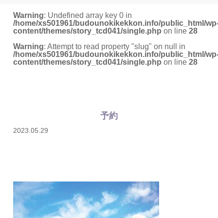
Warning
: Undefined array key 0 in
/home/xs501961/budounokikekkon.info/public_html/wp
content/themes/story_tcd041/single.php
on line
28
Warning
: Attempt to read property "slug" on null in
/home/xs501961/budounokikekkon.info/public_html/wp
content/themes/story_tcd041/single.php
on line
28
予約
2023.05.29