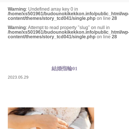
Warning
: Undefined array key 0 in
/home/xs501961/budounokikekkon.info/public_html/wp
content/themes/story_tcd041/single.php
on line
28
Warning
: Attempt to read property "slug" on null in
/home/xs501961/budounokikekkon.info/public_html/wp
content/themes/story_tcd041/single.php
on line
28
結婚指輪01
2023.05.29