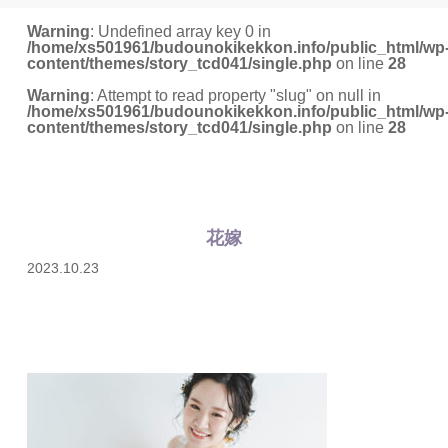
Warning
: Undefined array key 0 in
/home/xs501961/budounokikekkon.info/public_html/wp
content/themes/story_tcd041/single.php
on line
28
Warning
: Attempt to read property "slug" on null in
/home/xs501961/budounokikekkon.info/public_html/wp
content/themes/story_tcd041/single.php
on line
28
花嫁
2023.10.23