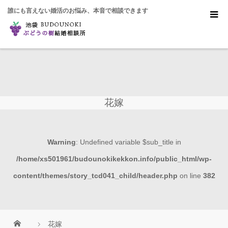
誰にも言えない婚活のお悩み、本音で相談できます
花嫁
Warning
: Undefined variable $sub_title in
/home/xs501961/budounokikekkon.info/public_html/wp-
content/themes/story_tcd041_child/header.php
on line
382
花嫁