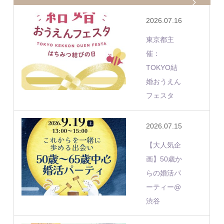
2026.07.16
東京都主
催：
TOKYO結
婚おうえん
フェスタ
2026.07.15
【大人気企
画】50歳か
らの婚活パ
ーティー@
渋谷