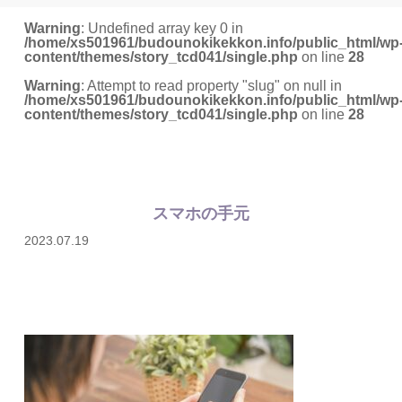
Warning
: Undefined array key 0 in
/home/xs501961/budounokikekkon.info/public_html/wp
content/themes/story_tcd041/single.php
on line
28
Warning
: Attempt to read property "slug" on null in
/home/xs501961/budounokikekkon.info/public_html/wp
content/themes/story_tcd041/single.php
on line
28
スマホの手元
2023.07.19