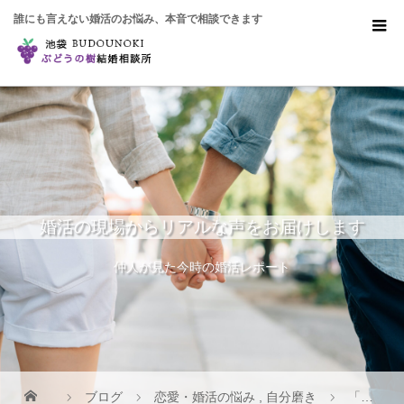
誰にも言えない婚活のお悩み、本音で相談できます
婚活の現場からリアルな声をお届けします
仲人が見た今時の婚活レポート
ブログ
恋愛・婚活の悩み
,
自分磨き
「一生結婚できない気がする」からすぐに抜け出すセルフイメージ改善法５選