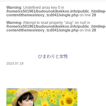
Warning
: Undefined array key 0 in
/home/xs501961/budounokikekkon.info/public_html/wp
content/themes/story_tcd041/single.php
on line
28
Warning
: Attempt to read property "slug" on null in
/home/xs501961/budounokikekkon.info/public_html/wp
content/themes/story_tcd041/single.php
on line
28
ひまわりと女性
2023.07.19