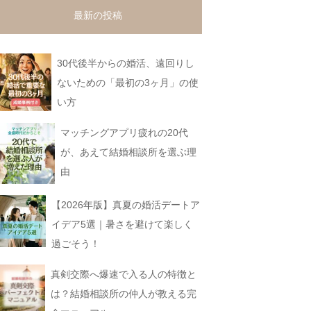
最新の投稿
30代後半からの婚活、遠回りし
ないための「最初の3ヶ月」の使
い方
マッチングアプリ疲れの20代
が、あえて結婚相談所を選ぶ理
由
【2026年版】真夏の婚活デートア
イデア5選｜暑さを避けて楽しく
過ごそう！
真剣交際へ爆速で入る人の特徴と
は？結婚相談所の仲人が教える完