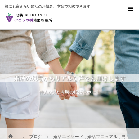
誰にも言えない婚活のお悩み、本音で相談できます
婚活の現場からリアルな声をお届けします
仲人が見た今時の婚活レポート
ブログ
婚活エピソード
,
婚活マニュアル
,
男のトリセツ