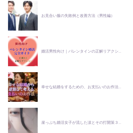
お見合い服の失敗例と改善方法（男性編）
婚活男性向け｜バレンタインの正解リアクシ...
幸せな結婚をするための、お支払いのお作法...
崖っぷち婚活女子が流した涙とその打開策３...