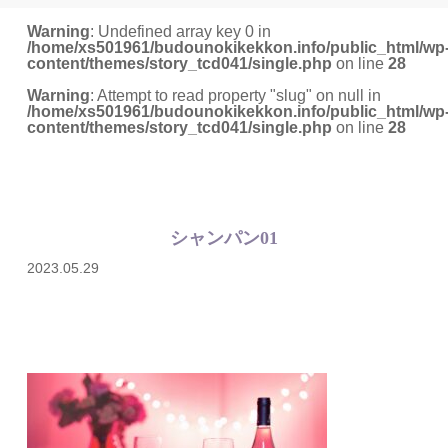
Warning
: Undefined array key 0 in
/home/xs501961/budounokikekkon.info/public_html/wp
content/themes/story_tcd041/single.php
on line
28
Warning
: Attempt to read property "slug" on null in
/home/xs501961/budounokikekkon.info/public_html/wp
content/themes/story_tcd041/single.php
on line
28
シャンパン01
2023.05.29