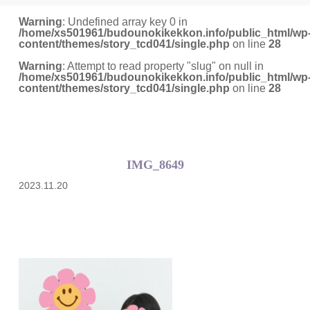
Warning
: Undefined array key 0 in
/home/xs501961/budounokikekkon.info/public_html/wp
content/themes/story_tcd041/single.php
on line
28
Warning
: Attempt to read property "slug" on null in
/home/xs501961/budounokikekkon.info/public_html/wp
content/themes/story_tcd041/single.php
on line
28
IMG_8649
2023.11.20