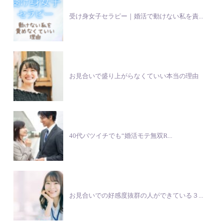
受け身女子セラピー｜婚活で動けない私を責...
お見合いで盛り上がらなくていい本当の理由
40代バツイチでも“婚活モテ無双R...
お見合いでの好感度抜群の人ができている３...