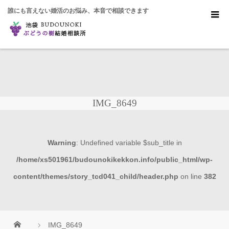
誰にも言えない婚活のお悩み、本音で相談できます
IMG_8649
Warning
: Undefined variable $sub_title in
/home/xs501961/budounokikekkon.info/public_html/wp-
content/themes/story_tcd041_child/header.php
on line
382
IMG_8649